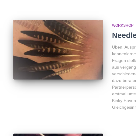
WORKSHOP
Needl
Üben, Auspr
kennenlernen
Fragen stell
aus vergang
verschieden
dazu berate
Partnerperso
erstmal unte
Kinky Haven
Gleichgesin